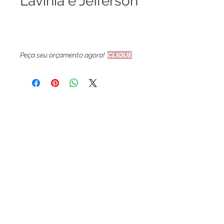
Lavínia e Jefferson
Peça seu orçamento agora!
CLIQUE
AQUI
Medidas:
20 x 14 cm
Impressão:
Digital
Fechamento:
Fio encerado
O pedido mínimo para este modelo
é de 30 unidades.